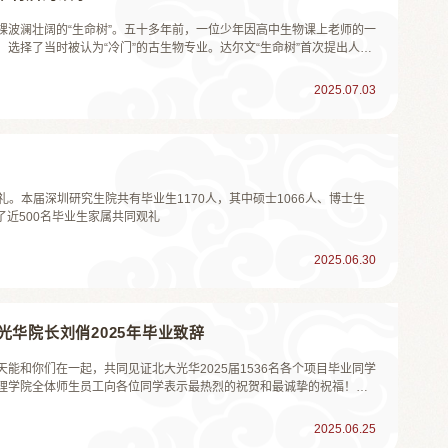
棵波澜壮阔的“生命树”。五十多年前，一位少年因高中生物课上老师的一
选择了当时被认为“冷门”的古生物专业。达尔文“生命树”首次提出人类
、分支他在北大读到《物种起源》，也在课堂争论中第一次直面那些“至
2025.07.03
礼。本届深圳研究生院共有毕业生1170人，其中硕士1066人、博士生
了近500名毕业生家属共同观礼
2025.06.30
光华院长刘俏2025年毕业致辞
能和你们在一起，共同见证北大光华2025届1536名各个项目毕业同学
理学院全体师生员工向各位同学表示最热烈的祝贺和最诚挚的祝福！毕
抵达生命中这个重要时刻，离不开你们家人、朋友、同学、师长经年累
举行仪...
2025.06.25