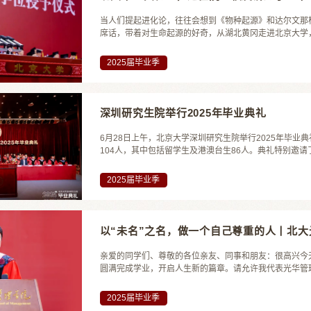
当人们提起进化论，往往会想到《物种起源》和达尔文那
席话，带着对生命起源的好奇，从湖北黄冈走进北京大学，
由低等动物演化而来，却未能揭示这棵树如何发芽、成长
今未解”的科学难题。如今，他以中国科学院院士的身...
2025届毕业季
深圳研究生院举行2025年毕业典礼
6月28日上午，北京大学深圳研究生院举行2025年毕业典
104人，其中包括留学生及港澳台生86人。典礼特别邀请
2025届毕业季
以“未名”之名，做一个自己尊重的人丨北大
亲爱的同学们、尊敬的各位亲友、同事和朋友：很高兴今天
圆满完成学业，开启人生新的篇章。请允许我代表光华管
业生们，从北大光华毕业，是你们生命中重要的里程碑。
月的理解、陪伴、鼓励和托举。今年我们选择在邱德拔体育馆
2025届毕业季