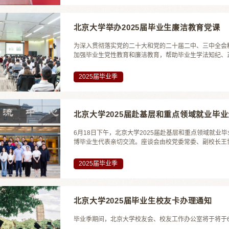
北京大学举办2025届毕业生廉洁教育党课
为深入贯彻落实党的二十大和党的二十届二中、三中全会
加强毕业生党性教育和廉洁教育，帮助毕业生学法知纪、
洁从业的“第一粒扣子”，6月19日下午，北京大学202
记、纪委书记，国家监委驻北京大学监察专员顾涛主讲，即将
2025届毕业季
北京大学2025届赴基层和重点领域就业毕
6月18日下午，北京大学2025届赴基层和重点领域就
博毕业生代表亲切交流。座谈会由校党委常委、副校长王
事，并分享就业选择的心路历程，诠释新时代北大人的青
既学会了独立思考，更理解了扎根祖国大地的意义。信息科学
2025届毕业季
北京大学2025届毕业生校友卡办理通知
毕业季期间，北京大学校友会、校友工作办公室将于将于6