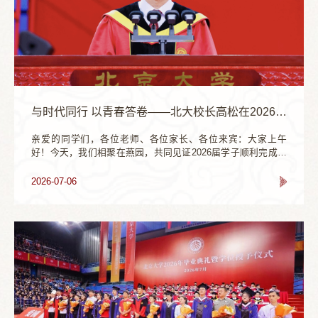
​与时代同行 以青春答卷——北大校长高松在2026年毕业典礼上的讲话
亲爱的同学们，各位老师、各位家长、各位来宾：大家上午
好！今天，我们相聚在燕园，共同见证2026届学子顺利完成学
业、踏上人生的新征程。此刻，我的心情和在座的每一位老
师、每一位家长一样，既满怀欣慰，又充满期待。在此，我代
2026-07-06
表学校，向毕业的全体同学，致以最热烈的祝贺！向辛勤耕耘
的各位老师、倾心付出的各位家长，表示由衷的感谢！回北大
工作一个多月来，我时常见到大家在校园里“打卡”拍照，这是毕
业季里最美的画面。那一幕幕定格的瞬间，...