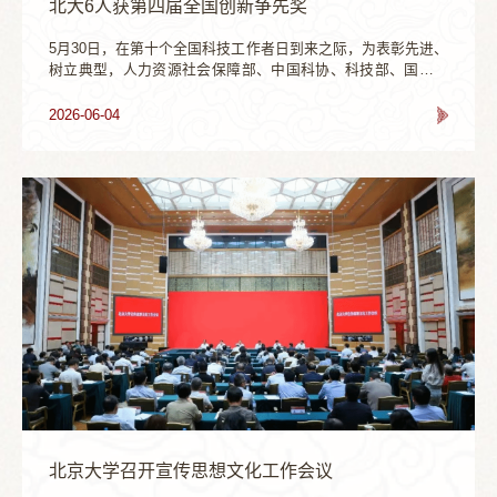
北大6人获第四届全国创新争先奖
5月30日，在第十个全国科技工作者日到来之际，为表彰先进、
树立典型，人力资源社会保障部、中国科协、科技部、国务院
国资委联合开展第四届全国创新争先奖评选，表彰一批先进集
体和先进个人，分别颁发全国创新争先奖牌、奖章或奖状。北
2026-06-04
京大学共6位学者获得第四届全国创新争先奖，其中2人获“全国
创新争先奖章”，4人获“全国创新争先奖状”。他们是：北京大学
肿瘤医院季加孚教授、北京大学基础医学院姜长涛教授，北京
大学化学与分子工程学院马丁教授、...
北京大学召开宣传思想文化工作会议