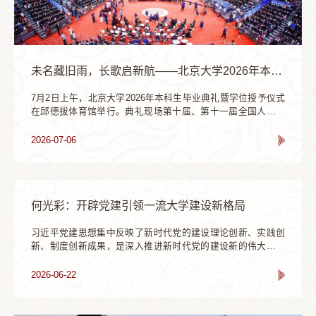
未名藏旧雨，长歌启新航——北京大学2026年本科生毕业典礼暨学位授予仪式举行
7月2日上午，北京大学2026年本科生毕业典礼暨学位授予仪式
在邱德拔体育馆举行。典礼现场第十届、第十一届全国人大常
委会副委员长，第十二届全国政协副主席韩启德院士，北京市
委常委、教育工委书记于英杰等北京市领导，联合培养院校代
2026-07-06
表，北京大学党委书记何光彩、校长高松等校领导，各院系教
师代表、校友代表，奖助学金捐赠人代表，2026届本科毕业生
以及毕业生亲友代表共同出席典礼。典礼由校党委副书记、教
务长姜国华主持。暖场表演典礼之前，...
何光彩：开辟党建引领一流大学建设新格局
习近平党建思想集中反映了新时代党的建设理论创新、实践创
新、制度创新成果，是深入推进新时代党的建设新的伟大工程
的根本遵循。北京大学深入学习贯彻习近平党建思想，坚持把
党的建设和思想政治工作贯穿办学治校全过程各领域，坚持社
2026-06-22
会主义办学方向，不断开创高质量党建引领高质量发展新局
面。一是坚持思想领航，牢牢把握办学正确政治方向。习近平
总书记强调，“马克思主义是我们立党立国的根本指导思想，也