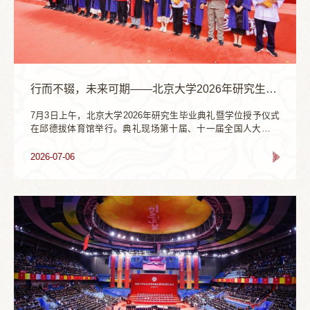
行而不辍，未来可期——北京大学2026年研究生毕业典礼暨学位授予仪式举行
7月3日上午，北京大学2026年研究生毕业典礼暨学位授予仪式
在邱德拔体育馆举行。典礼现场第十届、十一届全国人大常委
会副委员长、十二届全国政协副主席韩启德院士，怀柔区委常
委、组织部部长刘敏华，密云区副区长施辉阳，北京大学党委
2026-07-06
书记何光彩、校长高松等校领导，教师代表、校友代表与2026
届研究生毕业生共同出席典礼。典礼由校党委常委、常务副校
长张锦主持。暖场表演典礼开始前，北京大学学生合唱团，部
分毕业生代表、在校生代表，...