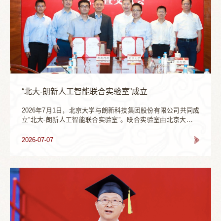
“北大-朗新人工智能联合实验室”成立
2026年7月1日，北京大学与朗新科技集团股份有限公司共同成
立“北大-朗新人工智能联合实验室”。联合实验室由北京大学王
选计算机研究所与朗新科技集团股份有限公司共同建设。这一
合作标志着我国高校人工智能基础研究力量与能源产业数智化
2026-07-07
实践能力之间的一次深度协同探索。签约仪式北京大学副校
长、中国科学院院士朴世龙，科技开发部部长姚卫浩，王选计
算机研究所党委书记赵东岩，所长汤帜，副所长郭宗明，朗新
科技集团股份有限公司董事长徐长军，...