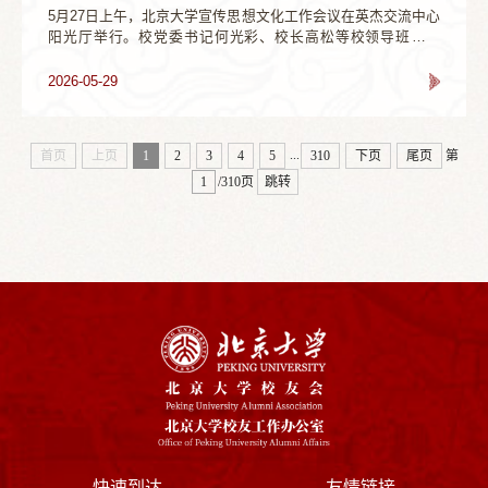
5月27日上午，北京大学宣传思想文化工作会议在英杰交流中心
阳光厅举行。校党委书记何光彩、校长高松等校领导班子成
员，校党委委员、校纪委委员，学校各二级单位负责人参加会
议。会议由高松主持。会议现场会上，科学研究部部长谢冰、
2026-05-29
第一医院党委书记姜辉、哲学系主任程乐松和中国语言文学系
党委书记贺桂梅分别围绕讲好北大科研故事、宣传北大社会服
务成效、加强国际传播以及做好思政工作等方面进行交流发
...
首页
上页
1
2
3
4
5
310
下页
尾页
第
言。校党委副书记、教务长、...
/310页
跳转
快速到达
友情链接