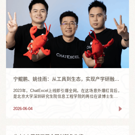
是我国大学最鲜亮的底色。...
宁鲲鹏、姚佳雨：从工具到生态，实现产学研融通跃迁
2023年，ChatExcel上线即引爆全网。在这场意外爆红背后，
是北京大学深圳研究生院信息工程学院的两位在读博士生宁鲲
鹏、姚佳雨，从兴趣课题出发、踩着AI时代风口，用4年时间走
出一条科研-产品-产业-反哺校园的完整闭环。2026年初，北京
2026-06-04
大学深圳研究生院-元空智能AI Agent联合实验室正式揭牌，成
为北京大学深圳研究生院首个由在读学生创办企业与母校共建
的联合实验室。北京大学深圳研究生院-元空智能AI Agent联合
实验室联合实验室签约、...