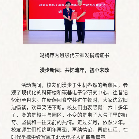
冯梅萍为班级代表颁发捐赠证书
漫步新园：共忆流年，初心未改
活动期间，校友们漫步于生机盎然的新燕园，参
观了现代化的科研楼和碳基电子学研究中心，往昔记
忆纷至沓来。在新燕园食堂共进午餐时，大家边叙旧
边畅谈，欢声笑语不断。校友们由衷感慨：六十多年
了，变的是楼宇与园区，不变的是电子人骨子里的好
奇、坚韧和一往无前的热情。走过岁月，依然少年。
校友师生们相约明年再聚，再续情谊，再启征程，在
时代坐标中续写属于北大电子人的崭新篇章。