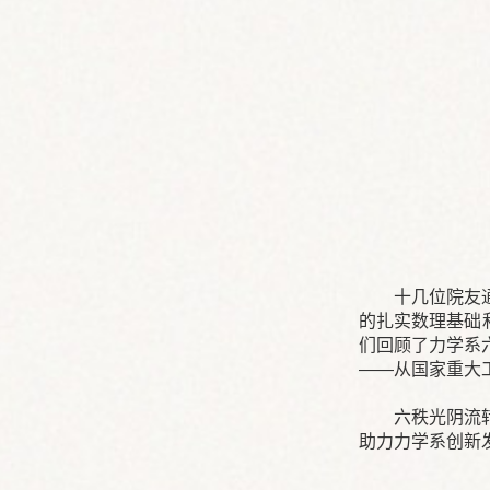
十几位院友
的扎实数理基础
们回顾了力学系
——从国家重大
六秩光阴流
助力力学系创新