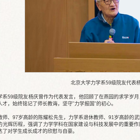
北京大学力学系59级院友代表
学系59级院友杨庆曾作为代表发言，他回顾了在燕园的求学岁
人才，始终铭记了师长教诲，坚守"力学报国"的初心。
教师、97岁高龄的陈耀松先生，力学系退休教师、91岁高龄的
的光辉历程，强调了力学学科在国家建设与科技发展中的重要作
达了对学生成长成才的欣慰与自豪。