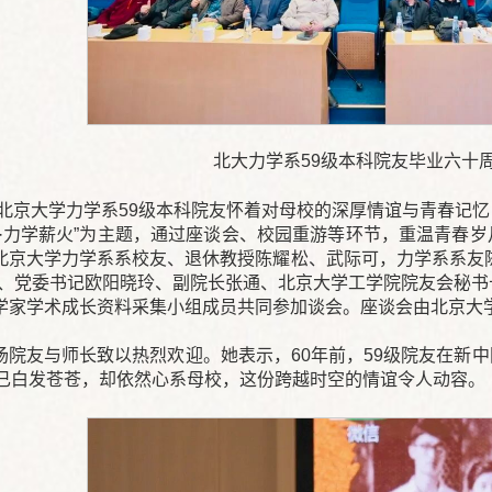
北大力学系59级本科院友毕业六十
日，北京大学力学系59级本科院友怀着对母校的深厚情谊与青春记
逢·力学薪火”为主题，通过座谈会、校园重游等环节，重温青春
北京大学力学系系校友、退休教授陈耀松、武际可，力学系系友
越、党委书记欧阳晓玲、副院长张通、北京大学工学院院友会秘书
学家学术成长资料采集小组成员共同参加谈会。座谈会由北京大
场院友与师长致以热烈欢迎。她表示，60年前，59级院友在新
虽已白发苍苍，却依然心系母校，这份跨越时空的情谊令人动容。