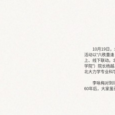
10月19
活动以“六秩重
上、线下联动。
学院”）院长杨
北大力学专业科
李咏梅对到
60年后，大家