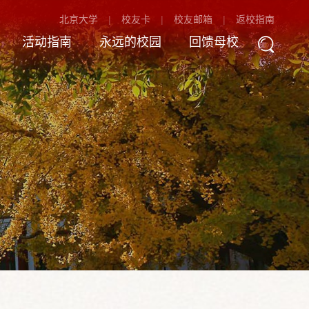
北京大学
校友卡
校友邮箱
返校指南
活动指南
永远的校园
回馈母校