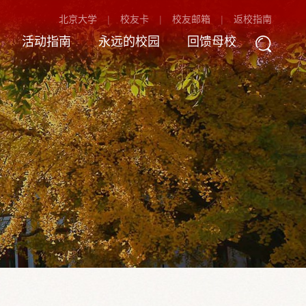
北京大学
校友卡
校友邮箱
返校指南
活动指南
永远的校园
回馈母校