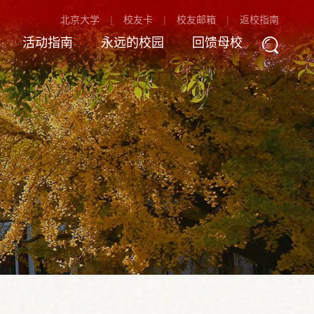
北京大学
校友卡
校友邮箱
返校指南
活动指南
永远的校园
回馈母校