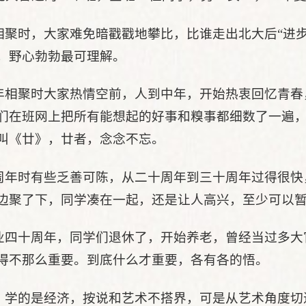
相聚时，大家难免暗戳戳地攀比，比谁走出北大后“进
，野心勃勃最可理解。
年相聚时大家热情空前，人到中年，开始热衷回忆青春
们在班网上把所有能想起的好事和糗事都细数了一遍
叫《廿》，廿者，念念不忘。
周年时有些乏善可陈，从二十周年到三十周年过得很快
边聚了下，同学凑在一起，还是让人高兴，至少可以
业四十周年，同学们退休了，开始养老，曾经当过多大
得不那么重要。到底什么才重要，各有各的悟。
，学的是经济，按说和艺术不搭界，可是从艺术角度切