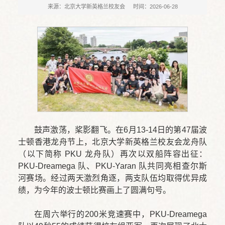
来源：北京大学新英格兰校友会
时间：2026-06-28
鼓声激荡，桨影翻飞。在6月13-14日的第47届波
士顿香港龙舟节上，北京大学新英格兰校友会龙舟队
（以下简称 PKU 龙舟队）再次以双船阵容出征：
PKU-Dreamega 队、PKU-Yaran 队共同亮相查尔斯
河赛场。经过两天激烈角逐，两支队伍均取得优异成
绩，为今年的波士顿比赛画上了圆满句号。
在周六举行的200米竞速赛中，PKU-Dreamega