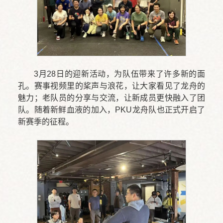
3月28日的迎新活动，为队伍带来了许多新的面
孔。赛事视频里的桨声与浪花，让大家看见了龙舟的
魅力；老队员的分享与交流，让新成员更快融入了团
队。随着新鲜血液的加入，PKU龙舟队也正式开启了
新赛季的征程。