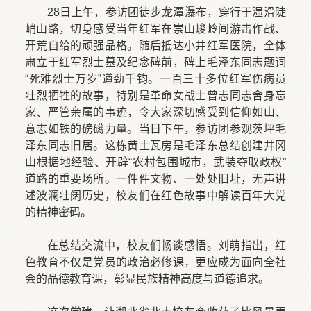
28日上午，参访团徒步龙潭瀑布，穿行于湿滑陡
峭山路，切身感受当年红军在崇山峻岭间游击作战、
开荒自给的顽强品格。随后抵达小井红军医院，全体
肃立于红军烈士墓及纪念碑前，碑上毛泽东同志题词
“死难烈士万岁”遒劲千钧。一百三十多位红军伤病员
壮烈牺牲的故事，特别是革命女战士曾志同志舍身忘
家、严管亲属的事迹，令大家深切感受到信仰如山、
意志如铁的磅礴力量。当日下午，参访团参观茨坪毛
泽东同志旧居。这栋黄土瓦房是毛泽东总结创建井冈
山根据地经验、开辟“农村包围城市，武装夺取政权”
道路的重要场所。一件件文物、一处处旧址，无声讲
述波澜壮阔历史，校友们在红色故事中解读百年大党
的精神密码。
在总结交流中，校友们畅谈感悟。刘萌指出，红
色教育不仅是党员的政治必修课，更应成为面向全社
会的品德教育课，彰显民族精神高度与道德追求。