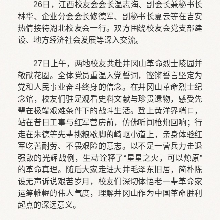
26日，江西校友会会长温志海、副会长兼秘书长
林华、企业分会会长修德军、副秘书长夏云等在吉安
热情接待湖北校友会一行。双方围绕校友会党支部建
设、地方经济社会发展等深入交流。
27日上午，两地校友共赴井冈山革命烈士陵园并
敬献花圈。全体党员重温入党誓词，铿锵誓言坚定为
党和人民事业奋斗终身的信念。在井冈山革命烈士纪
念馆，校友们驻足观看史料文献与珍贵遗物，感受先
辈在极端艰难条件下的战斗生活。登上黄洋界哨口，
站在昔日工事与红军营房前，仿佛听闻枪炮回响；行
走在朱德等先辈挑粮歇脚的崎岖小道上，亲身体验红
军吃苦耐劳、不畏艰险的意志。以不足一营兵力击退
强敌的光辉战例，生动诠释了“星星之火，可以燎原”
的革命真理。随后大家走进大井毛泽东旧居，简朴陈
设无声诉说艰苦岁月，校友们深切体悟老一辈革命家
运筹帷幄的伟人气度，理解井冈山作为中国革命胜利
起点的深远意义。