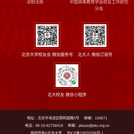
法制法规
中国高等教育学会校友工作研究
分会
北京大学校友会 微信服务号
北大人 微信订阅号
北大校友 微信小程序
地址：北京市海淀区颐和园路5号
邮编：100871
电话：86-10-62758419
邮箱：pkuaa@pku.org.cn
版权所有©北京大学
京ICP备15020766号-1