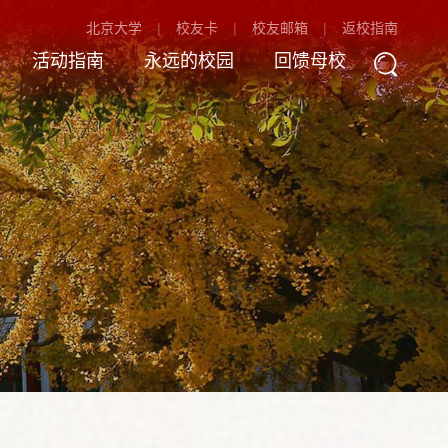
北京大学
校友卡
校友邮箱
返校指南
活动指南
永远的校园
回馈母校