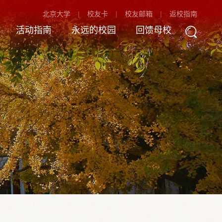
北京大学
校友卡
校友邮箱
返校指南
活动指南
永远的校园
回馈母校