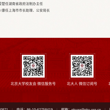
雪楚任湖南省政府法制办主任
少康任上海市市长助理、公安局长
北京大学校友会 微信服务号
北大人 微信订阅号
0871
电话：86-10-62758419
邮箱：pkuaa@pku.org.cn