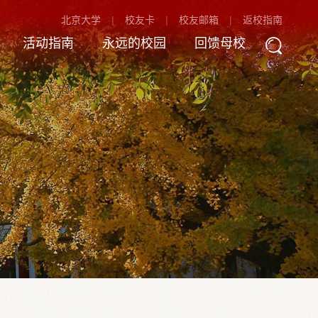
北京大学
校友卡
校友邮箱
返校指南
活动指南
永远的校园
回馈母校