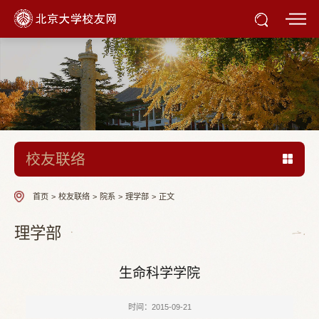
校友联络
首页
>
校友联络
>
院系
>
理学部
>
正文
理学部
生命科学学院
时间：2015-09-21