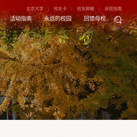
北京大学
校友卡
校友邮箱
返校指南
活动指南
永远的校园
回馈母校