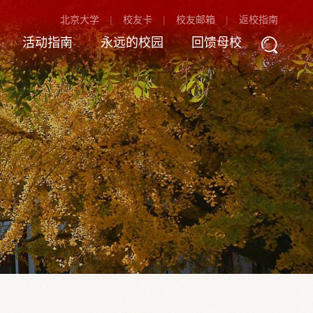
北京大学
校友卡
校友邮箱
返校指南
活动指南
永远的校园
回馈母校