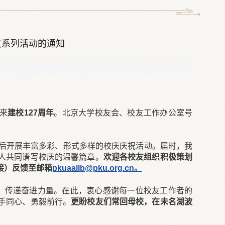
友系列活动的通知
来
建校127周年
。北京大学校友会、校友工作办公室号
前后开展丰富多彩、形式多样的校庆庆祝活动。届时，我
人共同谱写校庆的温馨篇章。
欢迎各校友组织积极策划
接）反馈至邮箱
pkuaallb@pku.org.cn
。
神，传递奋进力量。在此，衷心感谢每一位校友工作者的
手同心、勇毅前行。
更盼校友们常回母校，在未名湖波