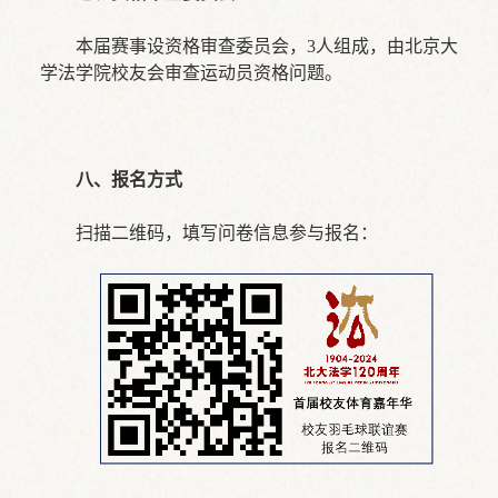
本届赛事设资格审查委员会，3人组成，由北京大
学法学院校友会审查运动员资格问题。
八、报名方式
扫描二维码，填写问卷信息参与报名：