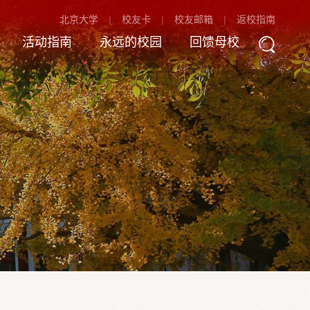
北京大学
校友卡
校友邮箱
返校指南
活动指南
永远的校园
回馈母校