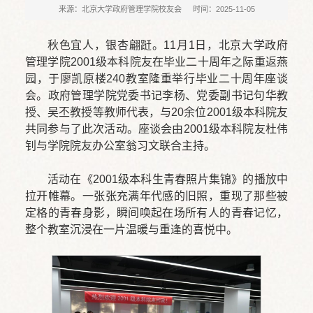
来源：北京大学政府管理学院校友会
时间：2025-11-05
秋色宜人，银杏翩跹。11月1日，北京大学政府
管理学院2001级本科院友在毕业二十周年之际重返燕
园，于廖凯原楼240教室隆重举行毕业二十周年座谈
会。政府管理学院党委书记李杨、党委副书记句华教
授、吴丕教授等教师代表，与20余位2001级本科院友
共同参与了此次活动。座谈会由2001级本科院友杜伟
钊与学院院友办公室翁习文联合主持。
活动在《2001级本科生青春照片集锦》的播放中
拉开帷幕。一张张充满年代感的旧照，重现了那些被
定格的青春身影，瞬间唤起在场所有人的青春记忆，
整个教室沉浸在一片温暖与重逢的喜悦中。