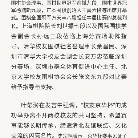
围棋协会理事、围棋世界冠军俞斌九段，围棋世界冠
军杨鼎新九段，正本围棋创始人王雷六段等出席开幕
式。围棋全国冠军方天丰八段担任本届比赛的总裁判
长。
上海棋院院长刘世振七段以及国际围棋学
会副会长孙远三段莅临上海分赛场助阵指
导。清华校友围棋社名誉理事长余昌民、深
圳市清华大学校友会副会长安万忠莅临深圳
分赛场，深圳市群众体育促进中心主任、北
京大学校友围棋协会会长张文东九段对比赛
给予指导与支持。
叶静漪
在发言中强调，“校友京华杯”的成
功举办离不开两校校友的共同坚持，希望赛
事能够长期传承，缔造清北友谊联结、文化
交流的闪亮名片。
史宗恺表示，京华杯赛事见证了