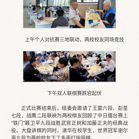
上午个人对抗赛三地联动，两校校友同场竞技
下午双人联棋赛跌宕起伏
正式比赛结束后，组委会邀请了王雷六段、彭荃
七段、战鹰二段联袂为两校棋友回顾了中日擂台赛上
“铁门”聂卫平九段战胜武宫正树和加藤正夫的经典战
役。大盘讲棋的同时，清华在校学生、世界冠军谢尔
豪九段为两校校友下了多面打指导棋。