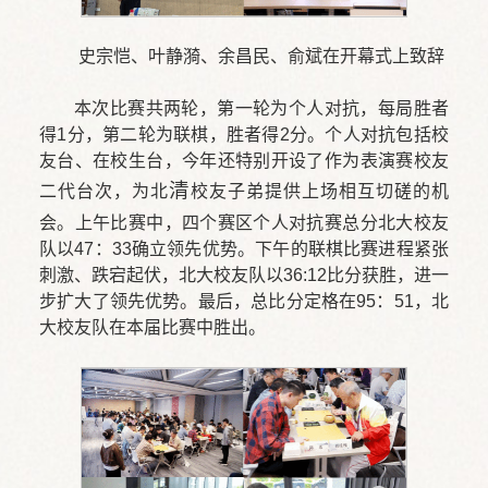
史宗恺、叶静漪、余昌民、俞斌在开幕式上致辞
本次比赛共两轮，第一轮为个人对抗，每局胜者
得1分，第二轮为联棋，胜者得2分。个人对抗包括校
友台、在校生台，今年还特别开设了作为表演赛校友
二代台次，为北
清
校友子弟提供上场相互切磋的机
会。上午比赛中，四个赛区个人对抗赛总分北大校友
队以47：33确立领先优势。下午的联棋比赛进程紧张
刺激、跌宕起伏，北大校友队以36:12比分获胜，进一
步扩大了领先优势。最后，总比分定格在95：51，北
大校友队在本届比赛中胜出。