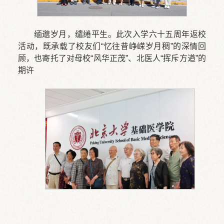
缅邈岁月，缱绻平生。此次入学六十五周年返校
活动，既承载了校友们“忆往昔峥嵘岁月稠”的深情回
顾，也寄托了对母校“风华正茂”、北医人“挥斥方遒”的
期许