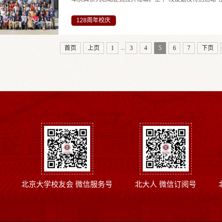
座环节，学院临床与健康心理学系多位教师依次登台，围
从基础科学到心理免疫提升》为题，深入浅出地解析了心理
128周年校庆
...
首页
上页
1
3
4
5
6
7
下页
北京大学校友会 微信服务号
北大人 微信订阅号