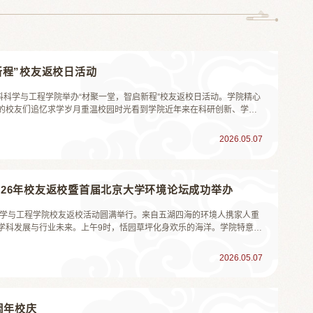
新程”校友返校日活动
料科学与工程学院举办“材聚一堂，智启新程”校友返校日活动。学院精心
的校友们追忆求学岁月重温校园时光看到学院近年来在科研创新、学科
自豪。 学院党委副书记张婧出席活动。她感谢了校友们长期以来的支
，继续为学院与母校的发展贡献智慧与力量。...
2026.05.07
2026年校友返校暨首届北京大学环境论坛成功举办
境科学与工程学院校友返校活动圆满举行。来自五湖四海的环境人携家人重
学科发展与行业未来。上午9时，恬园草坪化身欢乐的海洋。学院特意为
碌，与孩子一同奔跑、传接，在春日的绿意中重拾纯真与松弛。活动不
活力。10时，...
2026.05.07
周年校庆