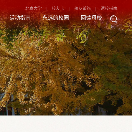
北京大学
校友卡
校友邮箱
返校指南
活动指南
永远的校园
回馈母校