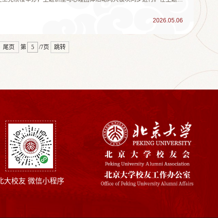
绕社会关注的心理健康议题带来前沿分享。甘怡群教授以《韧性密码：
韧性的生物学与心理学机制；...
2026.05.06
尾页
第
/7页
跳转
北大校友 微信小程序