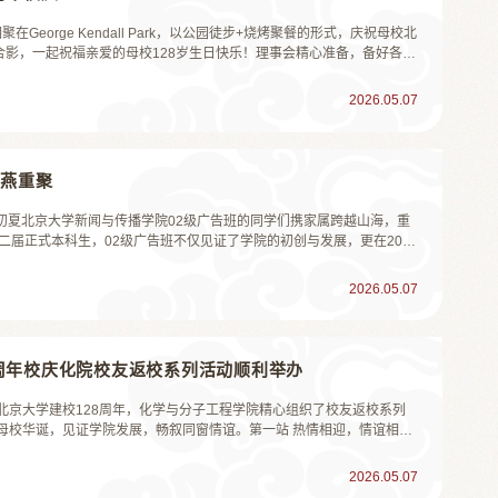
George Kendall Park，以公园徒步+烧烤聚餐的形式，庆祝母校北
合影，一起祝福亲爱的母校128岁生日快乐！理事会精心准备，备好各样
烧烤食物。参加烧烤聚会的，除了经常参加活动的老会员们，还有新近
校友以及家属孩子们欢聚一堂，...
2026.05.07
归燕重聚
的初夏北京大学新闻与传播学院02级广告班的同学们携家属跨越山海，重
二届正式本科生，02级广告班不仅见证了学院的初创与发展，更在20年
实行动与集体认同，深深烙印在每个人的生命轨迹中。这场为期三天的重
与未来的真诚“...
2026.05.07
周年校庆化院校友返校系列活动顺利举办
北京大学建校128周年，化学与分子工程学院精心组织了校友返校系列
母校华诞，见证学院发展，畅叙同窗情谊。第一站 热情相迎，情谊相系
者们热情协助校友办理电子校友卡申领、随行人员入校等事宜，并向每位
、冰箱贴等兼具实用性与纪念意义的物品。...
2026.05.07