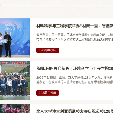
材料科学与工程学院举办“材聚一堂，智启
五月燕园，草木葱茏。值北京大学建校128周年之际，材
布置了校友接待区为返校校友送上定制纪念礼品久别重逢
建设、平台打造、学工提质等方面的发展与成果校友倍感
持，表示校友是学院最宝贵的财富，期盼大家常回母校看看
128周年校庆
燕园环聚·再启新程 | 环境科学与工程学院
2026年5月5日，正值北京大学建校128周年之际，环
返燕园，在欢声笑语中重拾青春记忆，在思想碰撞中共话
返校校友家庭准备了亲子飞盘活动。校友们褪去平日的忙
仅拉近了亲子距离，更让“环二代”们亲身感受了燕园的生机与
128周年校庆
北京大学澳大利亚悉尼校友会庆祝母校128