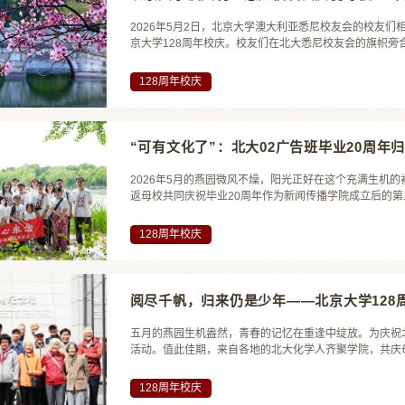
2026年5月2日，北京大学澳大利亚悉尼校友会的校友们相聚在
京大学128周年校庆。校友们在北大悉尼校友会的旗帜旁
食材，校友们一起动手，齐心协力，共同烹制美味健康的
加入悉尼校友会的新会员以及初次参加活动的新校友。新老
128周年校庆
“可有文化了”：北大02广告班毕业20周年
2026年5月的燕园微风不燥，阳光正好在这个充满生机
返母校共同庆祝毕业20周年作为新闻传播学院成立后的第
的岁月里，将“可有文化”的班级精神——自由灵魂、务
聚，没有KPI的汇报，没有估值的攀比，只有关于青春、成长
128周年校庆
阅尽千帆，归来仍是少年——北京大学128
五月的燕园生机盎然，青春的记忆在重逢中绽放。为庆祝
活动。值此佳期，来自各地的北大化学人齐聚学院，共庆
5月3日清晨，化学学院北门接待站准备就绪。学生志愿
返校校友赠送了精心准备的学院特色文创礼品，包含文件夹
128周年校庆