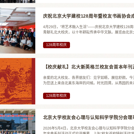
庆祝北京大学建校128周年暨校友书画协会
4月29日，“将艺术融入生活”——庆祝北京大学建校12
青献礼北大校庆，以十年耕耘传承中华文脉。展览由北京
全国人大常委会原副委员长、九三学社中央委员会原主席
凤，原常务副校长吴志攀、柯杨，校务委员会副主任、北京
128周年校庆
【校庆献礼】北大新英格兰校友会首本年刊
亲爱的北大校友、各界朋友们：见字如晤，展信舒颜。今天
为您送上来自北美东海岸的问候。时光回溯，从燕园的未
巅之城”伫立三十余载。在信息汹涌、记忆容易被冲刷的
写，再激荡的岁月终将归于沉寂。因此，我们选择在今天—
128周年校庆
北京大学校友会心理与认知科学学院分会理事
2026年5月4日，北京大学校友会心理与认知科学学院分
年庆典系列活动正式拉开帷幕。上午“校友返校特别活动