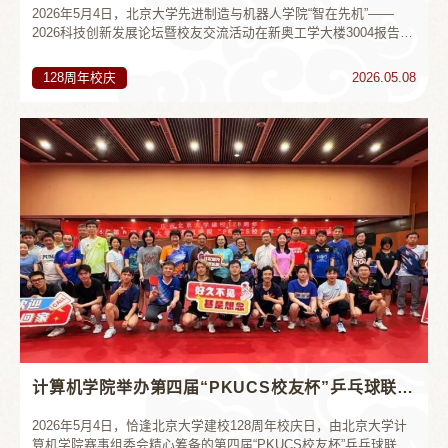
2026年5月4日，北京大学先进制造与机器人学院“智在先机”——
2026科技创新发展论坛暨校友交流活动在新奥工学大楼3004报告厅
举行。本次活动汇聚来自高校、科研院所、企业及投资机构的百余
位校友及业界同仁，共同探讨科技创新与产业发展的融合路径。论
128周年校庆
2026.05.08
坛分别由学院党委副书记王新茹、创新教育中心主任张玺主持。学
院党委副书记李忠奎为论坛致辞。他指出，先进制造与机器人技术
已成为培育新质生产力、推动高质量发展的关键引擎。学院始终以
国家战略需求为导向，...
计算机学院举办第四届“PKUCS校友杯”乒乓球联谊赛
2026年5月4日，恰逢北京大学建校128周年校庆日，由北京大学计
算机学院赛事组委会精心筹备的第四届“PKUCS校友杯”乒乓球联谊