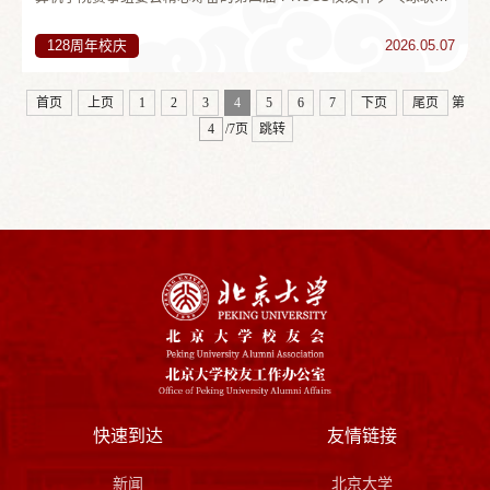
赛在邱德拔体育馆收官。本届赛事在延续往届传统的基础上有了新
的突破——除北大计算机学院历届校友与在校师生外，赛事还特别
128周年校庆
2026.05.07
邀请了清华大学、北方工业大学、北京科技大学等兄弟院校的计算
机学院师生与校友乒乓球爱好者共同参赛，让本届校友杯成为一场
以球会友、跨校交流的体育盛会。比赛开始前，赛事主要组织者计
首页
上页
1
2
3
4
5
6
7
下页
尾页
第
算机学院校友会秘书长张铭致辞，...
/7页
跳转
快速到达
友情链接
新闻
北京大学