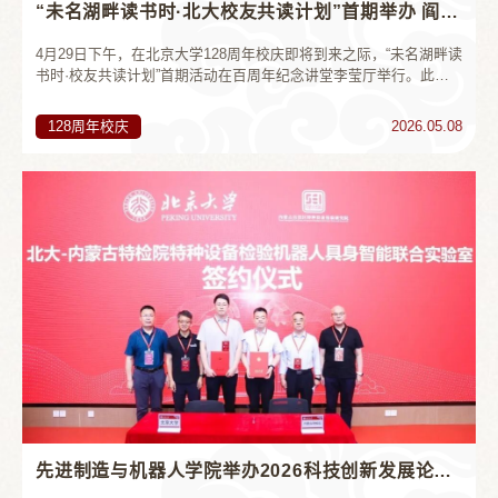
“未名湖畔读书时·北大校友共读计划”首期举办 阎步克教授深度解读《波峰与波谷》
4月29日下午，在北京大学128周年校庆即将到来之际，“未名湖畔读
书时·校友共读计划”首期活动在百周年纪念讲堂李莹厅举行。此次
活动由北京大学校友会、校友工作办公室与北京大学出版社联合主
办，积极响应国家“推动全民阅读，建设书香社会”的号召，以阅读
128周年校庆
2026.05.08
联结校友、传承北大精神，营造回家的温暖与庄重氛围。活动特邀
北京大学历史学系教授阎步克，围绕其再版学术力作《波峰与波
谷：秦汉魏晋南北朝的政治文明》作专题分享，两百余名校友及在
校师生参加。...
先进制造与机器人学院举办2026科技创新发展论坛暨校友交流活动