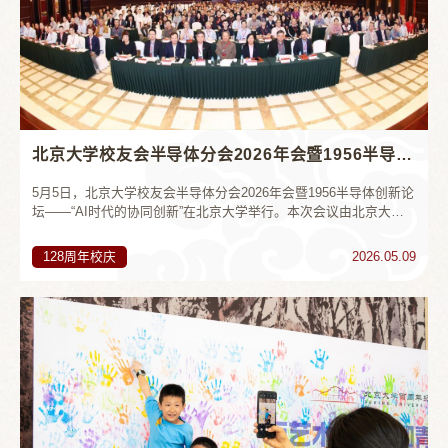
北京大学校友会半导体分会2026年会暨1956半导体创新论坛举行
5月5日，北京大学校友会半导体分会2026年会暨1956半导体创新论
坛——“AI时代的协同创新”在北京大学举行。本次会议由北京大学
校友会指导，北京大学校友会半导体分会、北京大学集成电路学
院、微纳电子器件与集成技术全国重点实验室、微米纳米加工技术
128周年校庆
2026.05.09
全国重点实验室共同主办。北京大学党委常委、常务副校长张锦院
士，北京大学校务委员会副主任、校友会常务副会长叶静漪及各级
校友代表和师生代表等300余人齐聚燕园，在校庆时节共叙北大情
谊，...