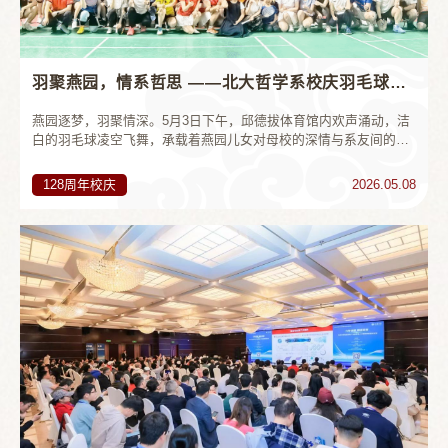
羽聚燕园，情系哲思 ——北大哲学系校庆羽毛球联谊赛举行
燕园逐梦，羽聚情深。5月3日下午，邱德拔体育馆内欢声涌动，洁
白的羽毛球凌空飞舞，承载着燕园儿女对母校的深情与系友间的牵
挂。为隆重庆祝北京大学建校128周年，凝聚系友力量，哲学系特
举办“羽你同哲•128周年校庆”——北大哲学系羽毛球联谊赛。以羽
128周年校庆
2026.05.08
球为媒搭建沟通桥梁，联结在校师生与海内外系友、兄弟院系校
友，共庆华诞，共叙情谊。下午 2 时，比赛正式拉开帷幕。 64 名
参赛选手遵循瑞士赛制，在四个场地同步展开博弈，每对搭档完成
四场对决，...