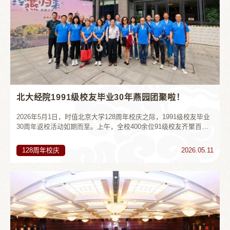
北大经院1991级校友毕业30年燕园团聚啦！
2026年5月1日，时值北京大学128周年校庆之际，1991级校友毕业
30周年返校活动如期而至。上午，全校400余位91级校友齐聚百周
年纪念讲堂南广场，合影留念、共叙情谊，定格下跨越卅载的集体
身影。合影结束后，经济学院经济学系、国际经济系的91级校友重
128周年校庆
2026.05.11
返经院，围坐一堂，开启温馨小聚。远在海外的校友虽无法亲身奔
赴燕园，特意托付子女代为到场参会，遥寄对母校与同窗的思念。
在座各位同学依次分享毕业以来的人生轨迹与事业历程：有人深耕
一域、...