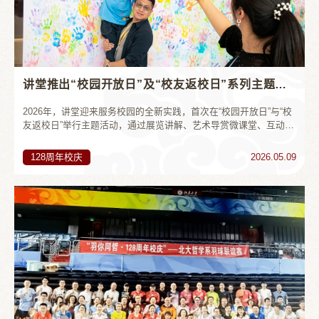
讲堂推出“校园开放日”及“校友返校日”系列主题活动
2026年，讲堂迎来服务校园的全新实践，首次在“校园开放日”与“校
友返校日”举行主题活动，通过展览讲解、艺术导赏微课堂、互动打
卡等多元形式，开放讲堂文化艺术空间。两场活动吸引2000余人
次，很好地展示了校园文化建设成果与美育创新实践。讲堂旭日厅
128周年校庆
2026.05.09
打卡点4月18日，以“相约燕园，梦想起航”为主题的2026年北大校园
开放日如期举行。讲堂作为校园文化地标，精心策划了“艺术人文与
科学在此相聚”的主题活动。当日，开放观众厅座椅、...