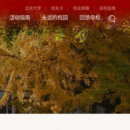
北京大学
校友卡
校友邮箱
返校指南
活动指南
永远的校园
回馈母校