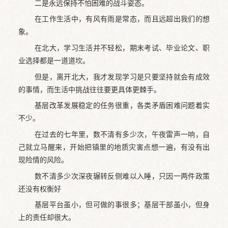
二是永远保持不怕困难的战斗姿态。
在工作生活中，有风有雨是常态，而且远超出我们的想
象。
在北大，学习生活并不轻松，期末考试、毕业论文、职
业选择都是一道道坎。
但是，离开北大，我才发现学习是只要坚持就会有成效
的事情，而生活中挑战往往要更具体更棘手。
基层改革发展稳定的任务很重，各类矛盾困难问题着实
不少。
在过去的七年里，数不清有多少次，午夜雷声一响，自
己就立马醒来，开始把镇里的地质灾害点想一遍，有没有出
现险情的风险。
数不清多少次深夜辗转反侧难以入睡，只因一两件政策
还没有权衡好
基层平台虽小，但可做的事很多；基层干部虽小，但身
上的责任却很大。