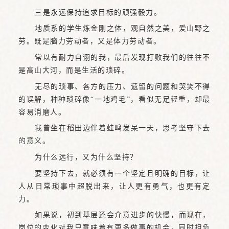
三是永远保持追求目标的顽强毅力。
地质系的学生炼金刚之体，观自然之美，爱山野之
劳。既是脑力劳动者，又是体力劳动者。
常以有耐力自诩的我，最后发现打败我们的往往不
是高山大河，而是生活的琐碎。
无尽的琐事、各方的压力、遗留的问题和哭笑不得
的误解，种种琐碎像“一地鸡毛”，看似无足轻重，却最
容易消磨人。
我曾坐在稻田边伴着蛙鸣发呆一天，思考坚守下去
的意义。
为什么远行，又为什么坚持？
要坚持下去，就必须有一个坚定且明确的目标，让
人从日常琐事中超脱出来，让人更有勇气，也更有定
力。
如果说，初到基层还会介意进步的快慢，而现在，
岗位的变化对我只意味着有更多做事的机会，同时担负