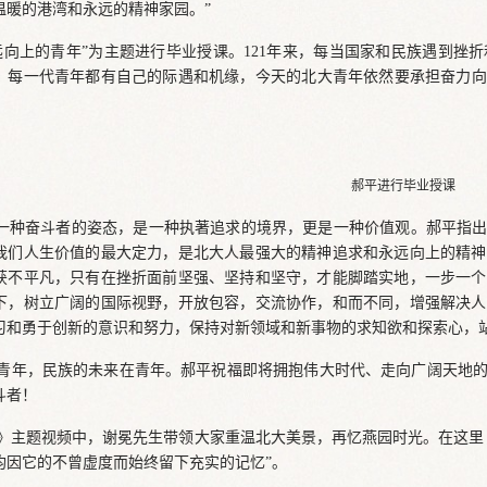
温暖的港湾和永远的精神家园。”
远向上的青年”为主题进行毕业授课。121年来，每当国家和民族遇到挫
。每一代青年都有自己的际遇和机缘，今天的北大青年依然要承担奋力向
郝平进行毕业授课
是一种奋斗者的姿态，是一种执著追求的境界，更是一种价值观。郝平指
我们人生价值的最大定力，是北大人最强大的精神追求和永远向上的精神
获不平凡，只有在挫折面前坚强、坚持和坚守，才能脚踏实地，一步一个
下，树立广阔的国际视野，开放包容，交流协作，和而不同，增强解决人
习和勇于创新的意识和努力，保持对新领域和新事物的求知欲和探索心，
青年，民族的未来在青年。郝平祝福即将拥抱伟大时代、走向广阔天地
斗者！
》主题视频中，谢冕先生带领大家重温北大美景，再忆燕园时光。在这里
均因它的不曾虚度而始终留下充实的记忆”。