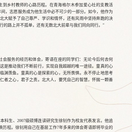
学生到乡村教师的心路历程。在青海格尔木参加爱心社的支教活
年间，志愿服务成为他生活中必不可少的一部分。如今，他作为
北大赋予了自己尊严、学识和情怀，还有风雨中坚持奔跑的决
行的路上并不孤单，还有无数北大前辈与我们同向同行。”
社会服务的经历和体会，寄语在座的同学们：无论今后何去何
这是推动我们不断前行，实现自我超越的唯一途径。童真的心
临渊羡鱼。童真的心是探索的心，无所畏惧。永不停止地思考
仁者之心，君子之责。北大人，要凭自己的智慧，怀揣一颗善
本科生、2007级硕博连读研究生徐钊作为校友代表发言。他追
换历程。徐钊用自己在基层工作7年多来的体会寄语即将毕业的