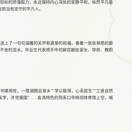
目标的顽强毅力，永远保持内心深处的安静平和，纵然平凡是
有担当有坚守的平凡人。
们送上了一句句温暖的关怀和真挚的祝福，看着一张张熟悉的面
不舍的泪水。毕业生代表将手中的鲜花献给家长、导师、教职
书堪用世，一塔湖图总故乡”“学以致用，心系民生”“工道自然
大医学，济世报国”……各具特色的院系口号响彻体育馆上空，喊