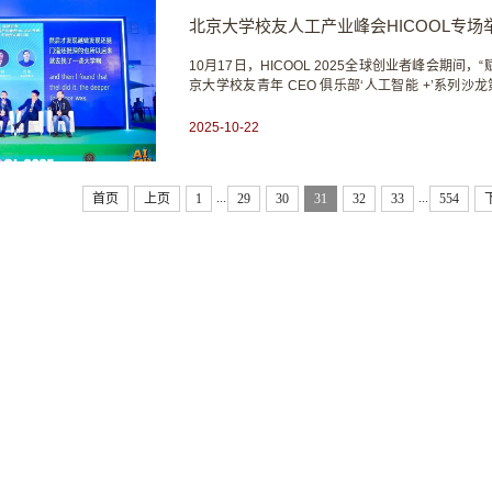
北京大学校友人工产业峰会HICOOL专场
10月17日，HICOOL 2025全球创业者峰会期
京大学校友青年 CEO 俱乐部‘人工智能 +’系列
术、具身智能、机器人、“人工智能+”等热门话题。据悉
际会展中心举办，共举办全球创业者峰会开幕式暨全球
2025-10-22
...
...
首页
上页
1
29
30
31
32
33
554
北京大学校友会 微信服务号
北大人 微