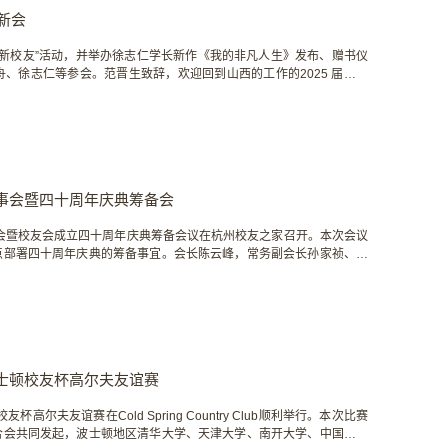
新会
5 届新校友”活动，并举办徐志仁学长新作《我的非凡人生》发布、赠书仪
、徐志仁等参会。范晋生致辞，欢迎回到山西的工作的2025 届新校
力，一代代老校友将北大校训融入血脉，在山西建设中拼搏，为后辈奠定
西务实品格，在岗位上成长为能扛事、...
事会暨四十周年庆典筹备会
事会暨校友会成立四十周年庆典筹备会议在杭州校友之家召开。本次会议
点部署四十周年庆典的筹备事宜。会长陈云峰，常务副会长孙家祯、陈
、徐忠良、全海峰、陈辉等常务理事出席，常务副秘书长金伯伟，执行
，艺术团团长常丽娜等理事，杭州校友之家负责人宣明东，...
士顿校友杯高尔夫友谊赛
尔夫友谊赛在Cold Spring Country Club顺利举⾏。本次⽐赛
合会共同发起，波⼠顿地区清华⼤学、天津⼤学、南开⼤学、中国人民