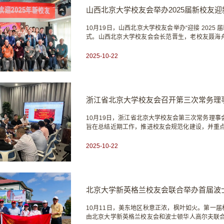
山西北京大学校友会举办2025届新校友迎
10月19日，山西北京大学校友会举办“迎接 202
式。山西北京大学校友会会长范晋生，老校友聂海舟
友。他表示，北大精神传承离不开 “老带新” 的接
基础、树立榜样。他希望新校友结合北大创新精神与山
2025-10-22
浙江省北京大学校友会召开第三次常务理
10月19日，浙江省北京大学校友会第三次常务理
旨在总结近期工作，推进校友会规范化建设，并重
宏，副会长兼秘书长窦晓红，副会长边雪飞、王莉
秘书长徐阿梅，副秘书长吕煊、张翔宇、丰峰、冯海涛
2025-10-22
北京大学新英格兰校友会联合举办首届波
10⽉11⽇，美东地区秋意正浓，枫叶如⽕。第⼀届校友杯⾼
由北京⼤学新英格兰校友会和波⼠顿华人高尔夫联