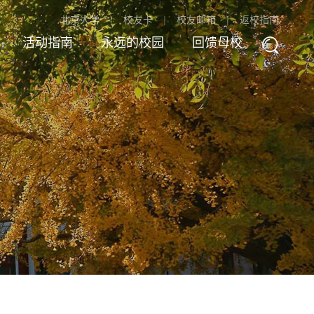
北京大学
校友卡
校友邮箱
返校指南
活动指南
永远的校园
回馈母校