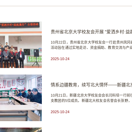
贵州省北京大学校友会开展 “爱洒乡村·益
10月22日，贵州省北京大学校友会一行赴贵州凤冈
活动旨在通过实地走访、资金捐助、教育交流与产
基础教育质量提升。凤冈县教工委专职副书记、县
动。22日上午，校友会一行4人抵达临江村，走访慰
2025-10-24
10月21日，新疆北京大学校友会会长闫科培一行
支教团的5位成员。新疆北大校友会名誉会长张野，
会副秘书长孙玉燕一同前往。这项承载着北大精神
统。座谈会上，庙尔沟中学副校长顾新祥全面介绍
2025-10-24
北京研学等情况。...