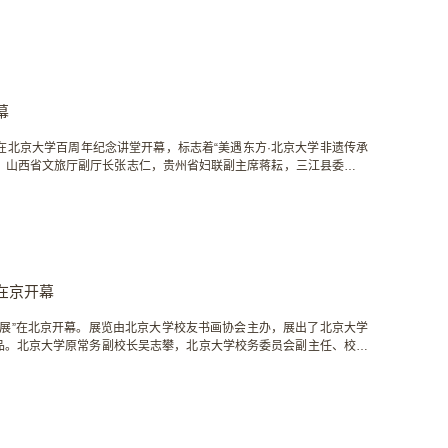
球队，84⼈参赛，活动盛况空前。校友会成员合影参赛队伍合影本次⽐
总杆数，总杆数最低的前5⽀球队获得优胜。...
幕
展”在北京大学百周年纪念讲堂开幕，标志着“美遇东方·北京大学非遗传承
，山西省文旅厅副厅长张志仁，贵州省妇联副主席蒋耘，三江县委书记
书记、兰园书院执行院长雷虹，教务长办公室主任、教师教学发展中心
非遗传承人、艺术家、科学家，以及校内师生代表参加活动。
在京开幕
选展”在北京开幕。展览由北京大学校友书画协会主办，展出了北京大学
品。北京大学原常务副校长吴志攀，北京大学校务委员会副主任、校友
会长郭俊杰，中国书法家协会理事朱天曙，首都师范大学教授查律，专
学教授沈兴海，中国政法大学兼职教授王志强，北京大学校友书画协会