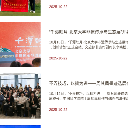
大学、复旦⼤学等5家校友会联合举办，共有10⽀
赛以团队赛为主，每只球队取前4名最好成绩相加算出
2025-10-22
“千潭映月·北京大学非遗传承与生态展”开
10月18日，“千潭映月·北京大学非遗传承与生态
与创新计划”正式启动。文旅部非遗司副司长李晓松
贺莹，北京大学党委副书记姜国华，艺术学院党委
主任孙华，法学院党委书记唐金楠出席开幕式。多位
2025-10-22
不弄技巧，以拙为进——周其凤墨迹选展
10月12日，“不弄技巧，以拙为进——周其凤墨迹
原校长、中国科学院院士周其凤创作的45件书法作
会常务副会长叶静漪，北京大学校友书画协会执行
业画家吕欢呼，诗人雷格，媒体人刘丽娜，北京大
2025-10-22
秘书长莫达勇等出席活动。