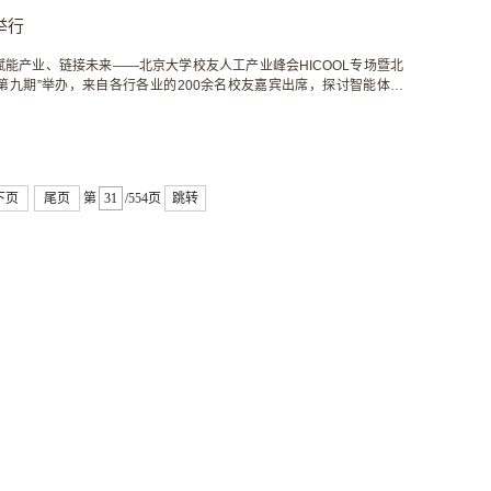
举行
间，“赋能产业、链接未来——北京大学校友人工产业峰会HICOOL专场暨北
沙龙第九期”举办，来自各行各业的200余名校友嘉宾出席，探讨智能体技
，HICOOL 2025全球创业者峰会于10月16日至18日在北京首都国
创业大赛颁奖盛典、高峰论坛、专题活动、...
下页
尾页
第
/554页
跳转
信订阅号
北大校友 微信小程序