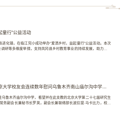
起童行”公益活动
县进化镇，在临江完小成功举办“爱洒乡村，益起童行”公益活动。本次
业调研等多维度举措，支持凤冈县乡村教育事业的持续发展，助力区域
教育体育局副局长蒋晓敏，进化镇党委书记申志修等参加此次公益活
问临江村五名困难家庭学生。他们与家长面对面交流，...
情系边疆教育，续写北大情怀——新疆北京大学校友会连续数年慰问乌鲁木齐南山庙尔沟中学研支团成员
前往乌鲁木齐庙尔沟中学，看望并在此支教的北京大学第二十七届研究生
常务副会长兼秘书长罗英，副会长兼联络部长波拉提·马卡比力，校友
与校友关爱的暖心活动，已成为新疆北大校友会连续坚持数年的优良传
了学校的办学情况，以及研支团在学校开展的各项校园活动及资助学生