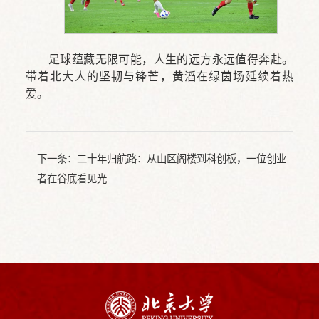
足球蕴藏无限可能，人生的远方永远值得奔赴。
带着北大人的坚韧与锋芒，黄滔在绿茵场延续着热
爱。
下一条：
二十年归航路：从山区阁楼到科创板，一位创业
者在谷底看见光