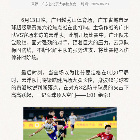
来源：广东省北京大学校友会
时间：2026-06-23
6月13日晚，广州越秀山体育场，广东省城市足
球超级联赛第六轮焦点战在此打响。主场作战的广州
队VS客场来访的云浮队。此前几场比赛中，广州队未
尝败绩。面对强劲的对手，顶着巨大的压力，云浮队
稳固防线，不断化解主队的强势进攻，将比赛拖入伤
停补时阶段。
最后时刻，当全场以为比分要定格在0比0平局
时，云浮队门将梁皓健后场大脚长传，身披46号球衣
的黄滔敏锐判断落点，在对方3名防守球员的夹击下
高高跃起，一记头球顶入空门——1:0！绝杀！