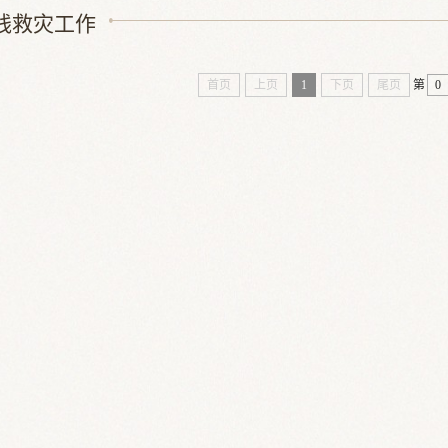
线救灾工作
首页
上页
1
下页
尾页
第