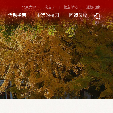
北京大学
校友卡
校友邮箱
返校指南
活动指南
永远的校园
回馈母校