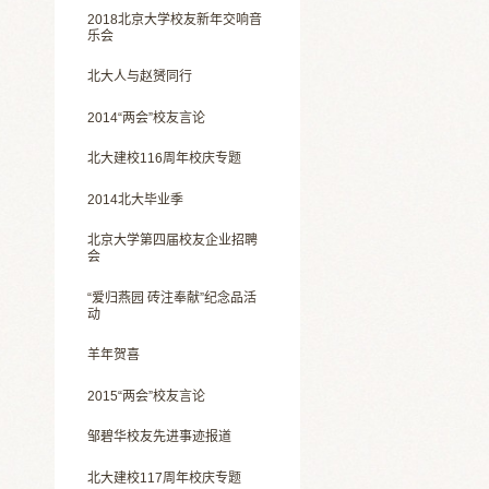
2018北京大学校友新年交响音
乐会
北大人与赵赟同行
2014“两会”校友言论
北大建校116周年校庆专题
2014北大毕业季
北京大学第四届校友企业招聘
会
“爱归燕园 砖注奉献”纪念品活
动
羊年贺喜
2015“两会”校友言论
邹碧华校友先进事迹报道
北大建校117周年校庆专题