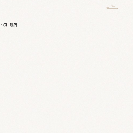
/0页
跳转