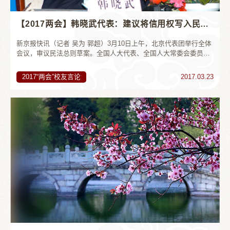
【2017两会】韩晓武代表：建议将信用权写入民法总则草案
新京报快讯（记者 吴为 郭超）3月10日上午，北京代表团举行全体
会议，审议民法总则草案。全国人大代表、全国人大常委会委员韩
晓武建议，从加强民法总则前瞻性的角度考虑，建议将信用权写进
草案。同时，民法总则应该考...
2017“两会”校友言论
2017.03.23