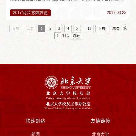
李克强关于政府工作的报告。作为闽商，林腾蛟代表表达了他对政
府工作报告的坚定信心。...
2017“两会”校友言论
2017.03.23
...
首页
上页
1
2
3
4
5
11
下页
尾页
第
/11页
跳转
快速到达
友情链接
新闻
北京大学