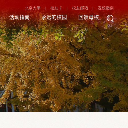
北京大学
校友卡
校友邮箱
返校指南
活动指南
永远的校园
回馈母校