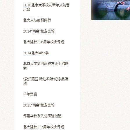
2018北京大学校友新年交响音
乐会
北大人与赵赟同行
2014“两会”校友言论
北大建校116周年校庆专题
2014北大毕业季
北京大学第四届校友企业招聘
会
“爱归燕园 砖注奉献”纪念品活
动
羊年贺喜
2015“两会”校友言论
邹碧华校友先进事迹报道
北大建校117周年校庆专题