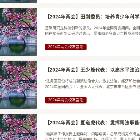
【2024年两会】田刚委员：培养青少年科
基础研究是科技创新的源头。2024年全国两会期间，全
刚在接受新华网采访时表示，要激励更多青少年投身科技事
2024年两会校友言论
【2024年两会】王少峰代表：以高水平法
“法务区建设将成为凝聚法治合力，激发法治、经济和社
2024年全国两会上，全国人大代表、北京市丰台区委书记、
2024年两会校友言论
【2024年两会】夏道虎代表：发挥司法职
“最高法工作报告主题鲜明、内容翔实，总结成绩亮点纷
以案释法金句频出，是高举旗帜、弘扬法治、勇于创新、担当作