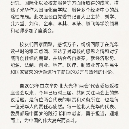
研究、国际化以及校友服务等方面所取得的成就，描
述了光华作为国际化商学院，服务多个经济中心的战
略性布局。此次座谈由党委书记冒大卫主持，刘学、
龚六堂、刘俏、金李、李其、李琦、滕飞等学院领导
和老师参加了座谈会。
校友们回家团聚，感慨万千，纷纷回顾了在光华
读书时的难忘点滴、表达了对母校的感恩之情和对学
院再创佳绩的期望，并结合各自提案，就经济形势、
能源、法制、创业、地产、医疗、制造业等关乎民生
和国家繁荣的话题进行了简短的发言与热烈的讨论。
自2013年首次举办北大光华“两会”代表委员返校
座谈会以来，今年已历时三届。共同关注两会上的热
议话题，是每位两会代表的职责和义务所在，也是每
一位光华人的责任心使然。每一位北大光华的代表、
委员都是中国梦的践行者和奉献者，勇于担当，迎难
而上，为中国的伟大复兴而奋斗。