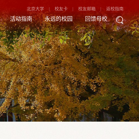
北京大学
校友卡
校友邮箱
返校指南
活动指南
永远的校园
回馈母校