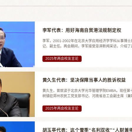
李军代表：用好海南自贸港法规制定权
李军，2001-2002年在北京大学应用经济学学科从事
记、副主任。两会期间，李军接受澎湃新闻采访，介绍了
方面的主要工作。李军表示，近年来，海南省人大努力用
接、符合海南自贸港定位的法规制度体系。主要做了三项工作
2025年两会校友言论
黄久生代表：坚决保障当事人的胜诉权益
黄久生，曾就读于北京大学光华管理学院EMBA。现任
树镇驻郑州农民工党支部书记、河南省总工会副主席（兼职
在接受采访时对记者说。谈起执行工作的重要性，黄久生
分。有的时候判决赢了，不一定能执行到位。”在他看来，执
2025年两会校友言论
胡玉亭代表：这个雪季“名利双收”“人财兼得