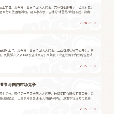
，获硕士学位。现任第十四届全国人大代表，吉林省委副书记，省政府党组
团举行开放团组活动。胡玉亭表示，吉林的“冰雪热”增幅不减、热度持
这个雪季必然“名利双收”“人财兼得”。胡玉亭介绍，这个雪季，截至2
同...
2025.03.19
博士后研究工作。现任第十四届全国人大代表，江西省景德镇市委书记、景
费，到陶溪川文旅IP吸引全球目光；从陶瓷工业互联网平台领跑智造转
梅在接受中国旅游报社记者采访时说，景德镇陶瓷文化享誉中外，有
史，我们精心...
2025.03.19
企业参与国内市场竞争
，获硕士学位。现任第十四届全国人大代表，迪尚集团有限公司董事长、总
通政策壁垒，让更多外贸企业涌入内循环市场，激发市场活力与发展内
品、市场方面积累了很多经验。他以自己所从事的服装行业举例，欧美
细化。随...
2025.03.18