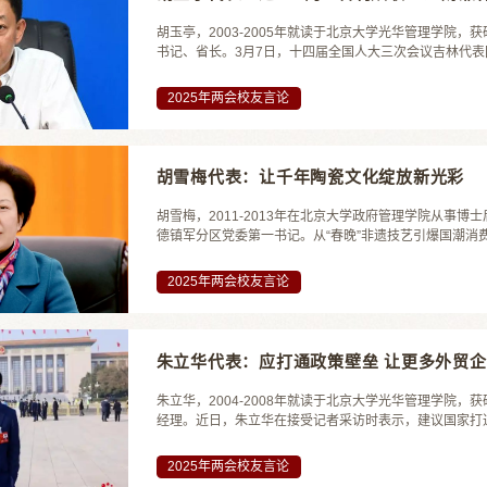
胡玉亭，2003-2005年就读于北京大学光华管理学院
书记、省长。3月7日，十四届全国人大三次会议吉林代表
续、影响力不断攀升，特别是国际影响力得到大幅度提升，
月底，吉林接待游客突破1.4亿人次，旅游总花费2290亿元，
2025年两会校友言论
胡雪梅代表：让千年陶瓷文化绽放新光彩
胡雪梅，2011-2013年在北京大学政府管理学院从事
德镇军分区党委第一书记。从“春晚”非遗技艺引爆国潮消
型，到低空经济开辟文旅新场景……全国两会期间，胡雪
2000多年的冶陶史、1000多年的官窑史、600多年的御窑
2025年两会校友言论
朱立华代表：应打通政策壁垒 让更多外贸
朱立华，2004-2008年就读于北京大学光华管理学院
经理。近日，朱立华在接受记者采访时表示，建议国家打
生动力。朱立华称，外贸企业面向海外市场，在技术、产
国家经过了工业革命，工装、职业服装的市场已经发展得非常
2025年两会校友言论