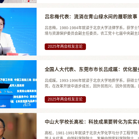
吕忠梅代表：流淌在青山绿水间的履职故事
吕忠梅，1980-1984年就读于北京大学法律学系，获
境与资源保护委员会副主任委员，农工党十七届中央副主
多，甚至可以说格外多。从2003年担任十届全国人大代
员，十二届、十三届全国政协社会和法制委员会驻会副主任，
2025年两会校友言论
全国人大代表、东莞市市长吕成蹊：优化服
吕成蹊，1993-1996年就读于北京大学地质学系，获
莞，在改革开放中逐步成长，因外贸而兴、因外贸而强，
OPPO、vivo三大手机引领智能制造，人工智能、低
发……这些皇冠上的明珠熠熠生辉，更有22万家中小型工业
2025年两会校友言论
中山大学校长高松：科技成果要转化为实实
高松，1981-1991年就读于北京大学化学与分子工程
国人大代表，中国科学院院士、发展中国家科学院院士，