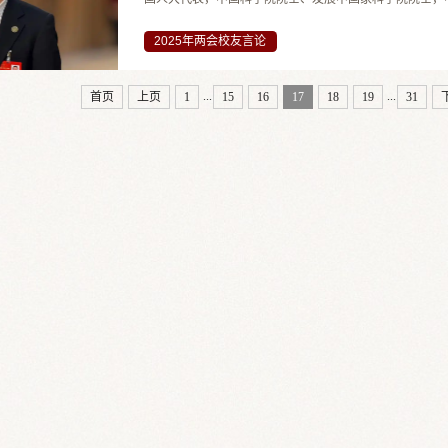
变革中发挥引领作用？如何将科研成果真正转化为推动经
12日在《中国日报》撰文指出，近年来，中山大学通过深化
2025年两会校友言论
...
...
首页
上页
1
15
16
17
18
19
31