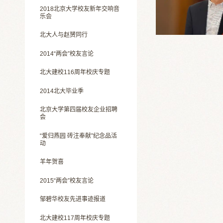
2018北京大学校友新年交响音
乐会
北大人与赵赟同行
2014“两会”校友言论
北大建校116周年校庆专题
2014北大毕业季
北京大学第四届校友企业招聘
会
“爱归燕园 砖注奉献”纪念品活
动
羊年贺喜
2015“两会”校友言论
邹碧华校友先进事迹报道
北大建校117周年校庆专题